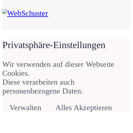
WebSchuster – Sandra Schuster
Privatsphäre-Einstellungen
Webdesign für Unternehmerinnen
Wir verwenden auf dieser Webseite
– Sandra Schuster
Anonym
Cookies.
Diese verarbeiten auch
personenbezogene Daten.
Verwalten
Alles Akzeptieren