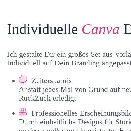
Individuelle
Canva
D
Ich gestalte Dir ein großes Set aus Vor
Individuell auf Dein Branding angepasst
Zeitersparnis
Anstatt jedes Mal von Grund auf neu 
RuckZuck erledigt.
Professionelles Erscheinungsbil
Durch einheitliche Designs für Stori
professionelles und konsistentes Er