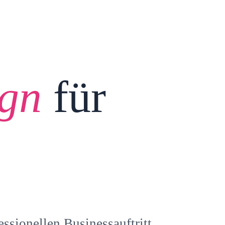
ign
für
sionellen Businessauftritt.