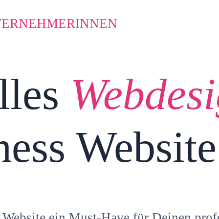
NTERNEHMERINNEN
lles
Webdes
ness Website
 Website ein Must-Have für Deinen profes