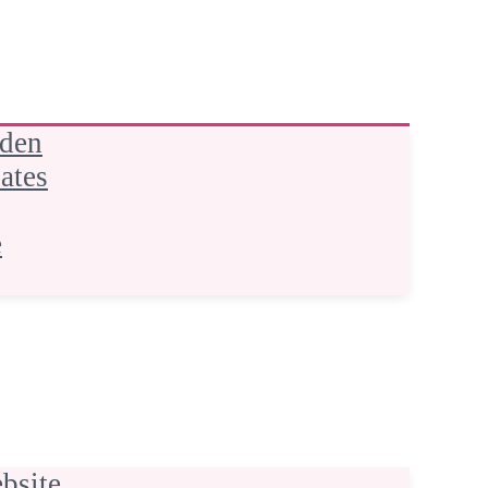
nden
ates
e
bsite