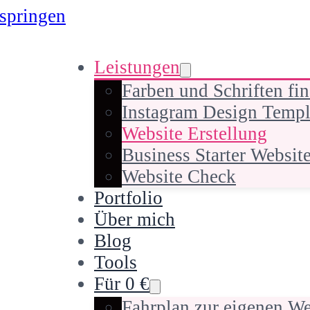
springen
Leistungen
Farben und Schriften fi
Instagram Design Templ
Website Erstellung
Business Starter Websit
Website Check
Portfolio
Über mich
Blog
Tools
Für 0 €
Fahrplan zur eigenen We