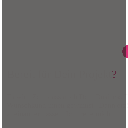
Bereit für Dein Projekt
?
Es wird Zeit, dass auch Dein Business 
Wunschkund:innen gewinnst? Dann erzä
zueinander passen. Ich freue mich.