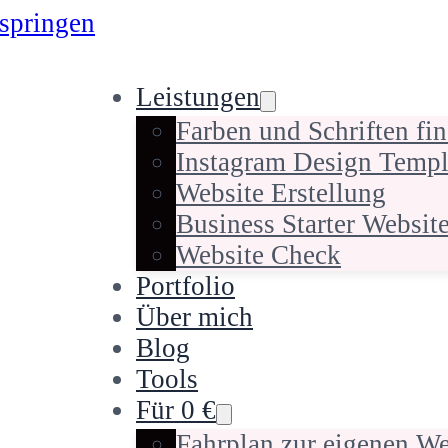
springen
Leistungen
Farben und Schriften fi
Instagram Design Templ
Website Erstellung
Business Starter Websit
Website Check
Portfolio
Über mich
Blog
Tools
Für 0 €
Fahrplan zur eigenen We