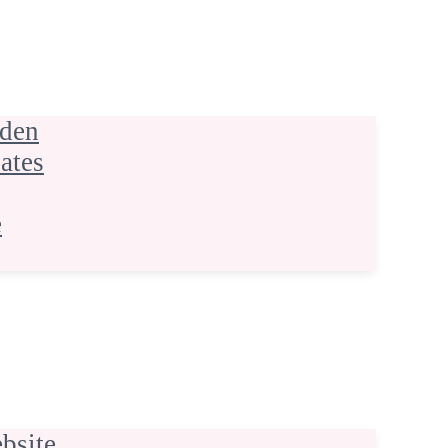
nden
ates
e
bsite