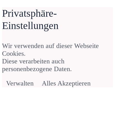
WebSchuster – Sandra Schuster
Privatsphäre-
Webdesign für Unternehmerinnen
Einstellungen
– Sandra Schuster
Anonym
Wir verwenden auf dieser Webseite
Cookies.
Diese verarbeiten auch
personenbezogene Daten.
Verwalten
Alles Akzeptieren