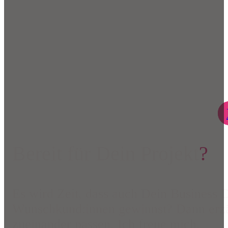
Bereit für Dein Projekt
?
Es wird Zeit, dass auch Dein Business 
Wunschkund:innen gewinnst? Dann erzä
zueinander passen. Ich freue mich.