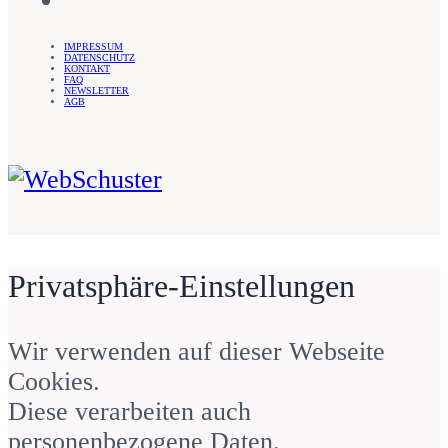
IMPRESSUM
DATENSCHUTZ
KONTAKT
FAQ
NEWSLETTER
AGB
WebSchuster – Sandra Schuster
Privatsphäre-Einstellungen
Webdesign für Unternehmerinnen
Wir verwenden auf dieser Webseite
– Sandra Schuster
Anonym
Cookies.
Diese verarbeiten auch
personenbezogene Daten.